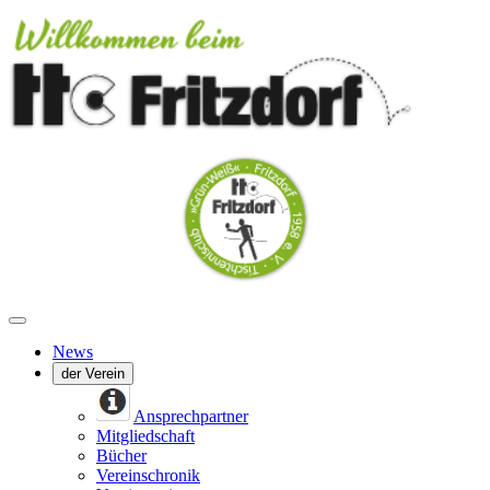
News
der Verein
Ansprechpartner
Mitgliedschaft
Bücher
Vereinschronik