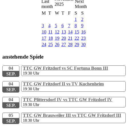
2025
M
T
W
T
F
S
S
1
2
3
4
5
6
7
8
9
10
11
12
13
14
15
16
17
18
19
20
21
22
23
24
25
26
27
28
29
30
anstehende Spiele
04
TTC GW Fritzdorf vs SC Fortuna Bonn III
19:30
Uhr
SEP.
04
TTC GW Fritzdorf II vs TV Kuchenheim
19:30
Uhr
SEP.
04
TTC Plittersdorf IV vs TTC GW Fritzdorf IV
19:30
Uhr
SEP.
05
TTC GW Brauweiler III vs TTC GW Fritzdorf III
18:30
Uhr
SEP.