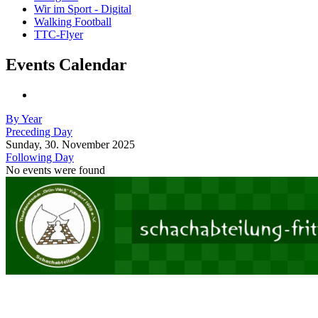
Wir im Sport - Digital
Walking Football
TTC-Flyer
Events Calendar
By Year
Preceding Day
Sunday, 30. November 2025
Following Day
No events were found