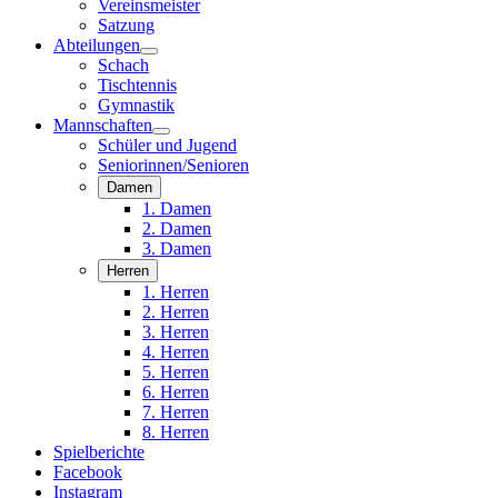
Vereinsmeister
Satzung
Abteilungen
Schach
Tischtennis
Gymnastik
Mannschaften
Schüler und Jugend
Seniorinnen/Senioren
Damen
1. Damen
2. Damen
3. Damen
Herren
1. Herren
2. Herren
3. Herren
4. Herren
5. Herren
6. Herren
7. Herren
8. Herren
Spielberichte
Facebook
Instagram