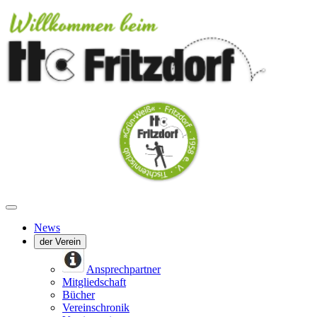
News
der Verein
Ansprechpartner
Mitgliedschaft
Bücher
Vereinschronik