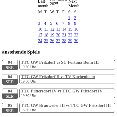
2025
M
T
W
T
F
S
S
1
2
3
4
5
6
7
8
9
10
11
12
13
14
15
16
17
18
19
20
21
22
23
24
25
26
27
28
29
30
anstehende Spiele
04
TTC GW Fritzdorf vs SC Fortuna Bonn III
19:30
Uhr
SEP.
04
TTC GW Fritzdorf II vs TV Kuchenheim
19:30
Uhr
SEP.
04
TTC Plittersdorf IV vs TTC GW Fritzdorf IV
19:30
Uhr
SEP.
05
TTC GW Brauweiler III vs TTC GW Fritzdorf III
18:30
Uhr
SEP.