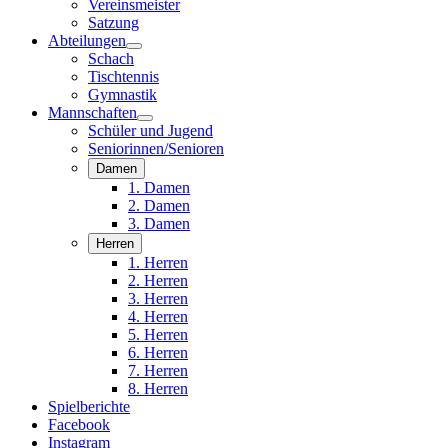
Vereinsmeister
Satzung
Abteilungen
Schach
Tischtennis
Gymnastik
Mannschaften
Schüler und Jugend
Seniorinnen/Senioren
Damen
1. Damen
2. Damen
3. Damen
Herren
1. Herren
2. Herren
3. Herren
4. Herren
5. Herren
6. Herren
7. Herren
8. Herren
Spielberichte
Facebook
Instagram