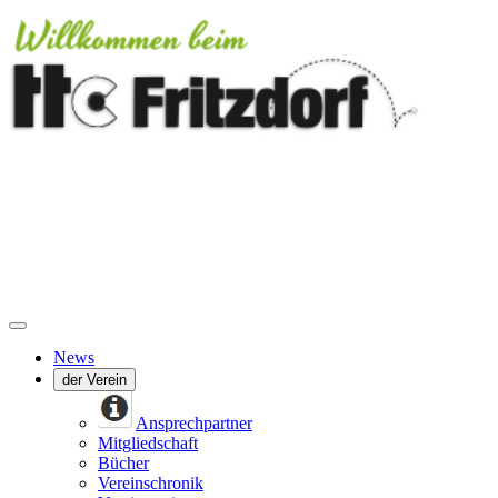
News
der Verein
Ansprechpartner
Mitgliedschaft
Bücher
Vereinschronik