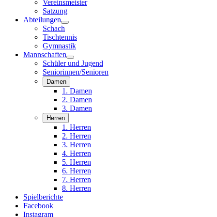
Vereinsmeister
Satzung
Abteilungen
Schach
Tischtennis
Gymnastik
Mannschaften
Schüler und Jugend
Seniorinnen/Senioren
Damen
1. Damen
2. Damen
3. Damen
Herren
1. Herren
2. Herren
3. Herren
4. Herren
5. Herren
6. Herren
7. Herren
8. Herren
Spielberichte
Facebook
Instagram