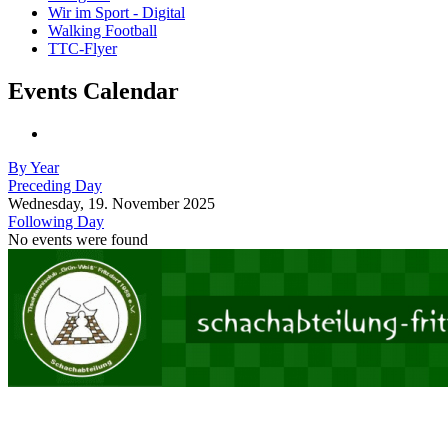
Wir im Sport - Digital
Walking Football
TTC-Flyer
Events Calendar
By Year
Preceding Day
Wednesday, 19. November 2025
Following Day
No events were found