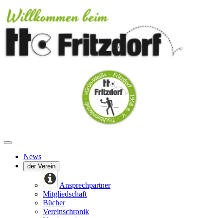
News
der Verein
Ansprechpartner
Mitgliedschaft
Bücher
Vereinschronik