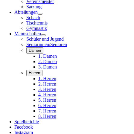
Vereinsmeister
Satzung
Abteilungen
Schach
Tischtennis
Gymnastik
Mannschaften
Schüler und Jugend
Seniorinnen/Senioren
Damen
1. Damen
2. Damen
3. Damen
Herren
1. Herren
2. Herren
3. Herren
4. Herren
5. Herren
6. Herren
7. Herren
8. Herren
Spielberichte
Facebook
Instagram