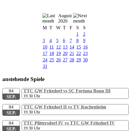
August
2026
M
T
W
T
F
S
S
1
2
3
4
5
6
7
8
9
10
11
12
13
14
15
16
17
18
19
20
21
22
23
24
25
26
27
28
29
30
31
anstehende Spiele
04
TTC GW Fritzdorf vs SC Fortuna Bonn III
19:30
Uhr
SEP.
04
TTC GW Fritzdorf II vs TV Kuchenheim
19:30
Uhr
SEP.
04
TTC Plittersdorf IV vs TTC GW Fritzdorf IV
19:30
Uhr
SEP.