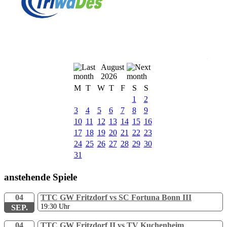
August
2026
M
T
W
T
F
S
S
1
2
3
4
5
6
7
8
9
10
11
12
13
14
15
16
17
18
19
20
21
22
23
24
25
26
27
28
29
30
31
anstehende Spiele
04
TTC GW Fritzdorf vs SC Fortuna Bonn III
19:30
Uhr
SEP.
04
TTC GW Fritzdorf II vs TV Kuchenheim