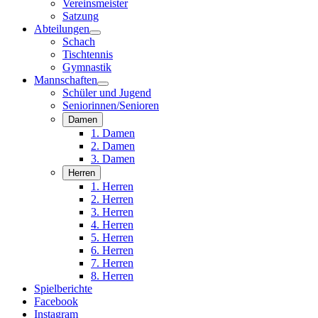
Vereinsmeister
Satzung
Abteilungen
Schach
Tischtennis
Gymnastik
Mannschaften
Schüler und Jugend
Seniorinnen/Senioren
Damen
1. Damen
2. Damen
3. Damen
Herren
1. Herren
2. Herren
3. Herren
4. Herren
5. Herren
6. Herren
7. Herren
8. Herren
Spielberichte
Facebook
Instagram