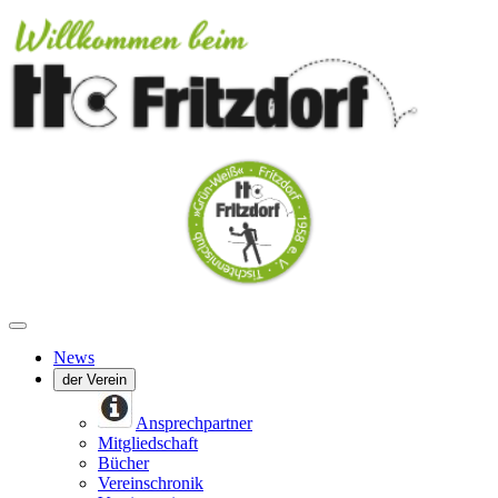
News
der Verein
Ansprechpartner
Mitgliedschaft
Bücher
Vereinschronik