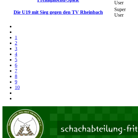
User
Super
Die U19 mit Sieg gegen den TV Rheinbach
User
1
2
3
4
5
6
7
8
9
10