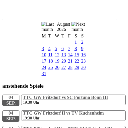
August
2026
M
T
W
T
F
S
S
1
2
3
4
5
6
7
8
9
10
11
12
13
14
15
16
17
18
19
20
21
22
23
24
25
26
27
28
29
30
31
anstehende Spiele
04
TTC GW Fritzdorf vs SC Fortuna Bonn III
19:30
Uhr
SEP.
04
TTC GW Fritzdorf II vs TV Kuchenheim
19:30
Uhr
SEP.