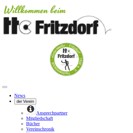
News
der Verein
Ansprechpartner
Mitgliedschaft
Bücher
Vereinschronik