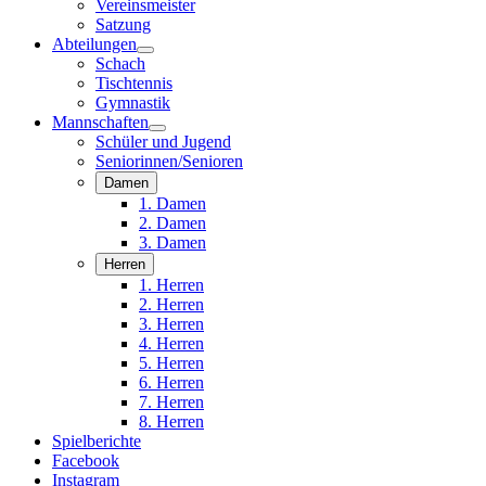
Vereinsmeister
Satzung
Abteilungen
Schach
Tischtennis
Gymnastik
Mannschaften
Schüler und Jugend
Seniorinnen/Senioren
Damen
1. Damen
2. Damen
3. Damen
Herren
1. Herren
2. Herren
3. Herren
4. Herren
5. Herren
6. Herren
7. Herren
8. Herren
Spielberichte
Facebook
Instagram