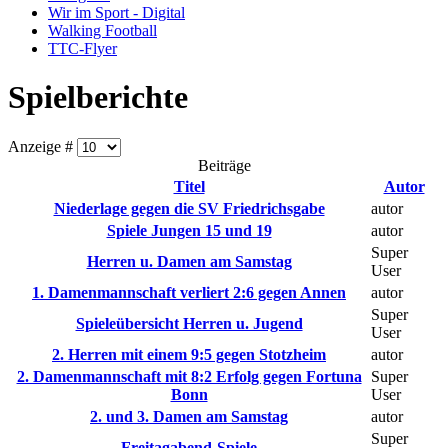
Wir im Sport - Digital
Walking Football
TTC-Flyer
Spielberichte
Anzeige #
Beiträge
Titel
Autor
Niederlage gegen die SV Friedrichsgabe
autor
Spiele Jungen 15 und 19
autor
Super
Herren u. Damen am Samstag
User
1. Damenmannschaft verliert 2:6 gegen Annen
autor
Super
Spieleübersicht Herren u. Jugend
User
2. Herren mit einem 9:5 gegen Stotzheim
autor
2. Damenmannschaft mit 8:2 Erfolg gegen Fortuna
Super
Bonn
User
2. und 3. Damen am Samstag
autor
Super
Freitagabend-Spiele