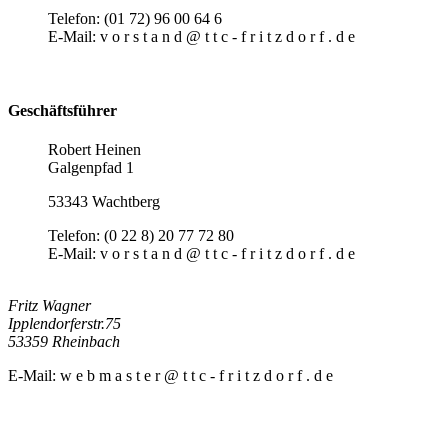
Telefon: (01 72) 96 00 64 6
E-Mail: v o r s t a n d @ t t c - f r i t z d o r f . d e
Geschäftsführer
Robert Heinen
Galgenpfad 1
53343 Wachtberg
Telefon: (0 22 8) 20 77 72 80
E-Mail: v o r s t a n d @ t t c - f r i t z d o r f . d e
Fritz Wagner
Ipplendorferstr.75
53359 Rheinbach
E-Mail: w e b m a s t e r @ t t c - f r i t z d o r f . d e