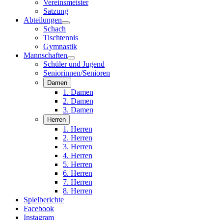
Vereinsmeister
Satzung
Abteilungen
Schach
Tischtennis
Gymnastik
Mannschaften
Schüler und Jugend
Seniorinnen/Senioren
Damen
1. Damen
2. Damen
3. Damen
Herren
1. Herren
2. Herren
3. Herren
4. Herren
5. Herren
6. Herren
7. Herren
8. Herren
Spielberichte
Facebook
Instagram