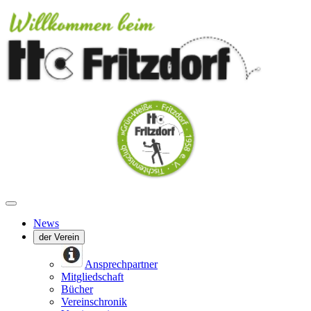
News
der Verein
Ansprechpartner
Mitgliedschaft
Bücher
Vereinschronik