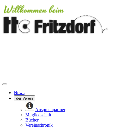
News
der Verein
Ansprechpartner
Mitgliedschaft
Bücher
Vereinschronik