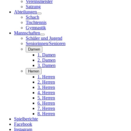
Vereinsmeister
Satzung
Abteilungen
Schach
Tischtennis
Gymnastik
Mannschaften
Schüler und Jugend
Seniorinnen/Senioren
Damen
1. Damen
2. Damen
3. Damen
Herren
1. Herren
2. Herren
3. Herren
4. Herren
5. Herren
6. Herren
7. Herren
8. Herren
Spielberichte
Facebook
Instagram