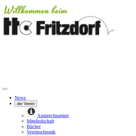
News
der Verein
Ansprechpartner
Mitgliedschaft
Bücher
Vereinschronik