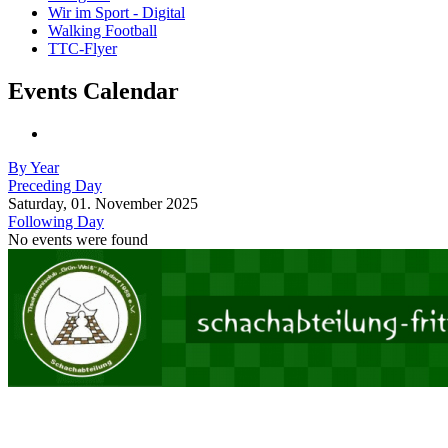
Wir im Sport - Digital
Walking Football
TTC-Flyer
Events Calendar
By Year
Preceding Day
Saturday, 01. November 2025
Following Day
No events were found