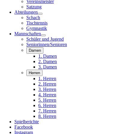
Vereinsmeister
Satzung
Abteilungen
Schach
Tischtennis
Gymnastik
Mannschaften
Schüler und Jugend
Seniorinnen/Senioren
Damen
1. Damen
2. Damen
3. Damen
Herren
1. Herren
2. Herren
3. Herren
4. Herren
5. Herren
6. Herren
7. Herren
8. Herren
Spielberichte
Facebook
Instagram