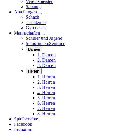
Vereinsmeister
Satzung
Abteilungen
Schach
Tischtennis
Gymnastik
Mannschaften
Schüler und Jugend
Seniorinnen/Senioren
Damen
1. Damen
2. Damen
3. Damen
Herren
1. Herren
2. Herren
3. Herren
4. Herren
5. Herren
6. Herren
7. Herren
8. Herren
Spielberichte
Facebook
Instagram