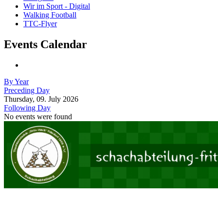
Wir im Sport - Digital
Walking Football
TTC-Flyer
Events Calendar
By Year
Preceding Day
Thursday, 09. July 2026
Following Day
No events were found