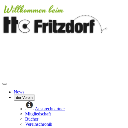
News
der Verein
Ansprechpartner
Mitgliedschaft
Bücher
Vereinschronik