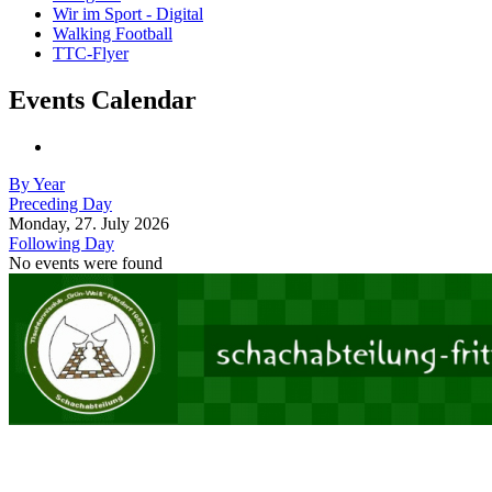
Wir im Sport - Digital
Walking Football
TTC-Flyer
Events Calendar
By Year
Preceding Day
Monday, 27. July 2026
Following Day
No events were found