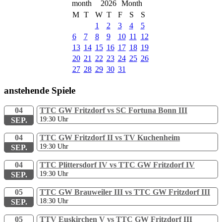
2026
M
T
W
T
F
S
S
1
2
3
4
5
6
7
8
9
10
11
12
13
14
15
16
17
18
19
20
21
22
23
24
25
26
27
28
29
30
31
anstehende Spiele
04
TTC GW Fritzdorf vs SC Fortuna Bonn III
19:30
Uhr
SEP.
04
TTC GW Fritzdorf II vs TV Kuchenheim
19:30
Uhr
SEP.
04
TTC Plittersdorf IV vs TTC GW Fritzdorf IV
19:30
Uhr
SEP.
05
TTC GW Brauweiler III vs TTC GW Fritzdorf III
18:30
Uhr
SEP.
05
TTV Euskirchen V vs TTC GW Fritzdorf III