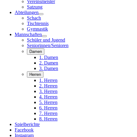
Vereinsmeister
Satzung
Abteilungen
Schach
Tischtennis
Gymnastik
Mannschaften
Schüler und Jugend
Seniorinnen/Senioren
Damen
1. Damen
2. Damen
3. Damen
Herren
1. Herren
2. Herren
3. Herren
4. Herren
5. Herren
6. Herren
7. Herren
8. Herren
Spielberichte
Facebook
Instagram