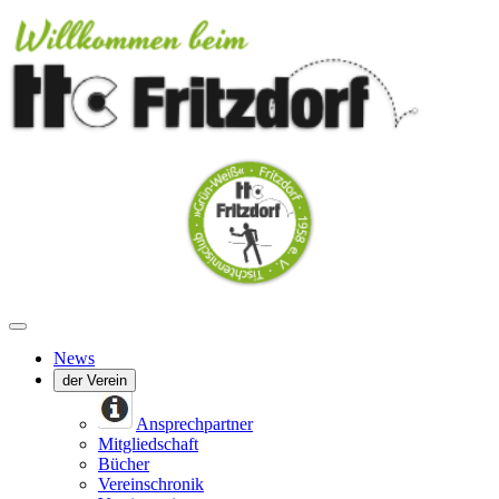
News
der Verein
Ansprechpartner
Mitgliedschaft
Bücher
Vereinschronik