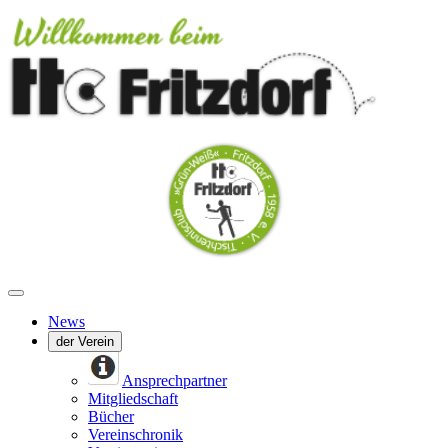
News
der Verein
Ansprechpartner
Mitgliedschaft
Bücher
Vereinschronik