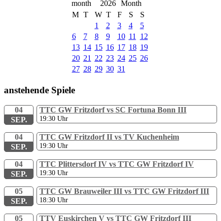
2026
M
T
W
T
F
S
S
1
2
3
4
5
6
7
8
9
10
11
12
13
14
15
16
17
18
19
20
21
22
23
24
25
26
27
28
29
30
31
anstehende Spiele
04
TTC GW Fritzdorf vs SC Fortuna Bonn III
19:30
Uhr
SEP.
04
TTC GW Fritzdorf II vs TV Kuchenheim
19:30
Uhr
SEP.
04
TTC Plittersdorf IV vs TTC GW Fritzdorf IV
19:30
Uhr
SEP.
05
TTC GW Brauweiler III vs TTC GW Fritzdorf III
18:30
Uhr
SEP.
05
TTV Euskirchen V vs TTC GW Fritzdorf III