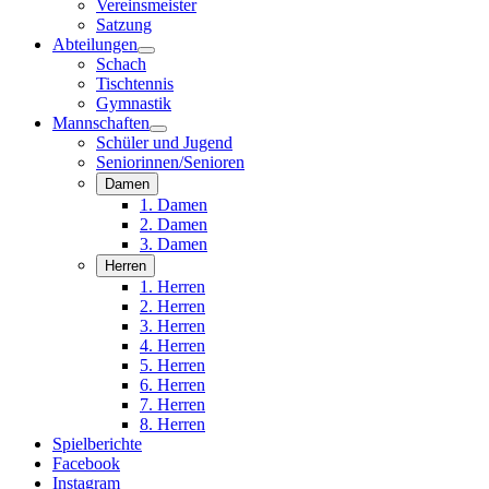
Vereinsmeister
Satzung
Abteilungen
Schach
Tischtennis
Gymnastik
Mannschaften
Schüler und Jugend
Seniorinnen/Senioren
Damen
1. Damen
2. Damen
3. Damen
Herren
1. Herren
2. Herren
3. Herren
4. Herren
5. Herren
6. Herren
7. Herren
8. Herren
Spielberichte
Facebook
Instagram