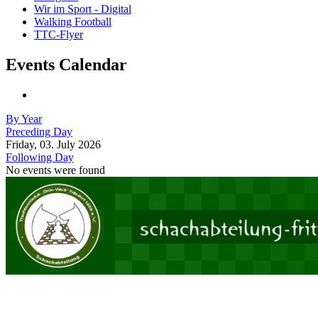
Wir im Sport - Digital
Walking Football
TTC-Flyer
Events Calendar
By Year
Preceding Day
Friday, 03. July 2026
Following Day
No events were found