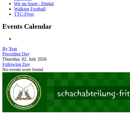
Wir im Sport - Digital
Walking Football
TTC-Flyer
Events Calendar
By Year
Preceding Day
Thursday, 02. July 2026
Following Day
No events were found