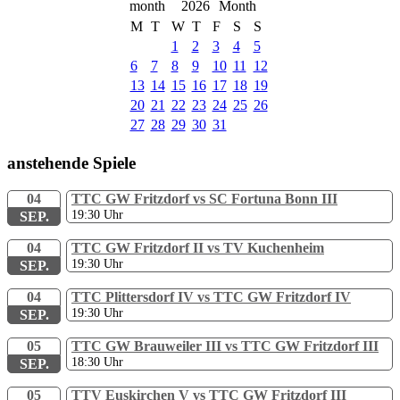
2026
M
T
W
T
F
S
S
1
2
3
4
5
6
7
8
9
10
11
12
13
14
15
16
17
18
19
20
21
22
23
24
25
26
27
28
29
30
31
anstehende Spiele
04
TTC GW Fritzdorf vs SC Fortuna Bonn III
19:30
Uhr
SEP.
04
TTC GW Fritzdorf II vs TV Kuchenheim
19:30
Uhr
SEP.
04
TTC Plittersdorf IV vs TTC GW Fritzdorf IV
19:30
Uhr
SEP.
05
TTC GW Brauweiler III vs TTC GW Fritzdorf III
18:30
Uhr
SEP.
05
TTV Euskirchen V vs TTC GW Fritzdorf III