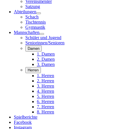
Vereinsmeister
Satzung
Abteilungen
Schach
Tischtennis
Gymnastik
Mannschaften
Schüler und Jugend
Seniorinnen/Senioren
Damen
1. Damen
2. Damen
3. Damen
Herren
1. Herren
2. Herren
3. Herren
4. Herren
5. Herren
6. Herren
7. Herren
8. Herren
Spielberichte
Facebook
Instagram