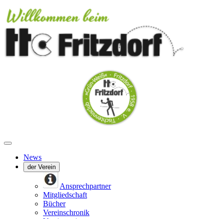
News
der Verein
Ansprechpartner
Mitgliedschaft
Bücher
Vereinschronik