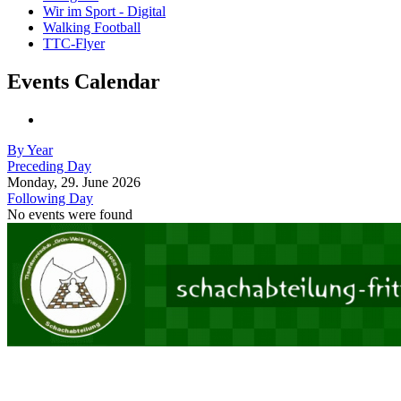
Wir im Sport - Digital
Walking Football
TTC-Flyer
Events Calendar
By Year
Preceding Day
Monday, 29. June 2026
Following Day
No events were found