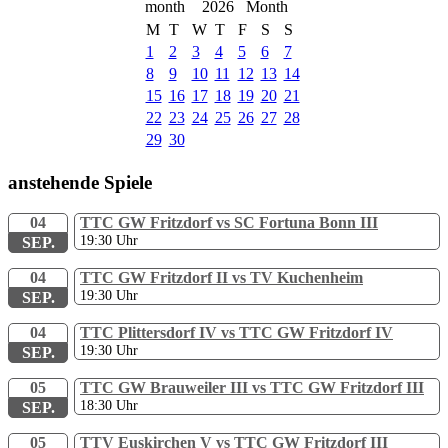
2026
M
T
W
T
F
S
S
1
2
3
4
5
6
7
8
9
10
11
12
13
14
15
16
17
18
19
20
21
22
23
24
25
26
27
28
29
30
anstehende Spiele
04
TTC GW Fritzdorf vs SC Fortuna Bonn III
19:30
Uhr
SEP.
04
TTC GW Fritzdorf II vs TV Kuchenheim
19:30
Uhr
SEP.
04
TTC Plittersdorf IV vs TTC GW Fritzdorf IV
19:30
Uhr
SEP.
05
TTC GW Brauweiler III vs TTC GW Fritzdorf III
18:30
Uhr
SEP.
05
TTV Euskirchen V vs TTC GW Fritzdorf III