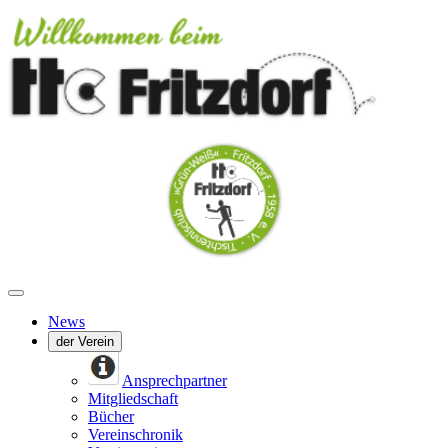
News
der Verein
Ansprechpartner
Mitgliedschaft
Bücher
Vereinschronik