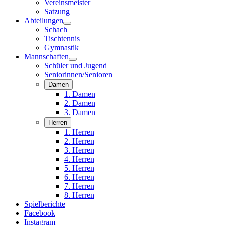
Vereinsmeister
Satzung
Abteilungen
Schach
Tischtennis
Gymnastik
Mannschaften
Schüler und Jugend
Seniorinnen/Senioren
Damen
1. Damen
2. Damen
3. Damen
Herren
1. Herren
2. Herren
3. Herren
4. Herren
5. Herren
6. Herren
7. Herren
8. Herren
Spielberichte
Facebook
Instagram