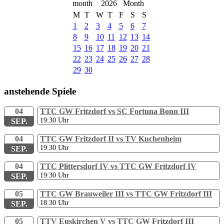
2026
M
T
W
T
F
S
S
1
2
3
4
5
6
7
8
9
10
11
12
13
14
15
16
17
18
19
20
21
22
23
24
25
26
27
28
29
30
anstehende Spiele
04
TTC GW Fritzdorf vs SC Fortuna Bonn III
19:30
Uhr
SEP.
04
TTC GW Fritzdorf II vs TV Kuchenheim
19:30
Uhr
SEP.
04
TTC Plittersdorf IV vs TTC GW Fritzdorf IV
19:30
Uhr
SEP.
05
TTC GW Brauweiler III vs TTC GW Fritzdorf III
18:30
Uhr
SEP.
05
TTV Euskirchen V vs TTC GW Fritzdorf III