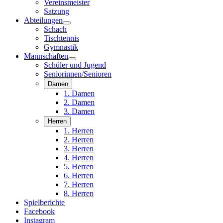
Vereinsmeister
Satzung
Abteilungen
Schach
Tischtennis
Gymnastik
Mannschaften
Schüler und Jugend
Seniorinnen/Senioren
Damen
1. Damen
2. Damen
3. Damen
Herren
1. Herren
2. Herren
3. Herren
4. Herren
5. Herren
6. Herren
7. Herren
8. Herren
Spielberichte
Facebook
Instagram