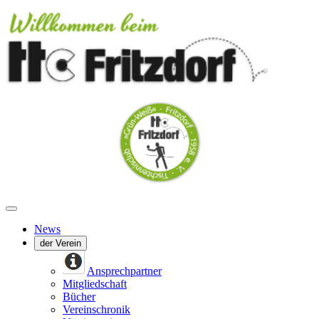
News
der Verein
Ansprechpartner
Mitgliedschaft
Bücher
Vereinschronik