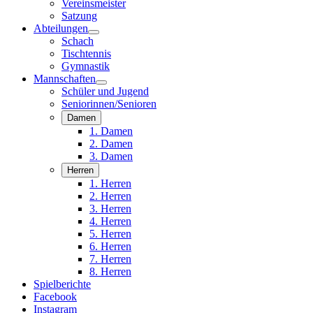
Vereinsmeister
Satzung
Abteilungen
Schach
Tischtennis
Gymnastik
Mannschaften
Schüler und Jugend
Seniorinnen/Senioren
Damen
1. Damen
2. Damen
3. Damen
Herren
1. Herren
2. Herren
3. Herren
4. Herren
5. Herren
6. Herren
7. Herren
8. Herren
Spielberichte
Facebook
Instagram