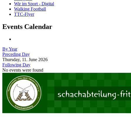
Wir im Sport - Digital
Walking Football
TTC-Flyer
Events Calendar
By Year
Preceding Day
Thursday, 11. June 2026
Following Day
No events were found