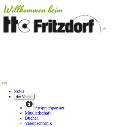
News
der Verein
Ansprechpartner
Mitgliedschaft
Bücher
Vereinschronik