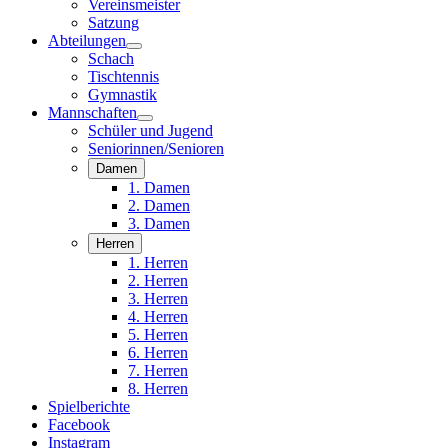
Vereinsmeister
Satzung
Abteilungen
Schach
Tischtennis
Gymnastik
Mannschaften
Schüler und Jugend
Seniorinnen/Senioren
Damen
1. Damen
2. Damen
3. Damen
Herren
1. Herren
2. Herren
3. Herren
4. Herren
5. Herren
6. Herren
7. Herren
8. Herren
Spielberichte
Facebook
Instagram