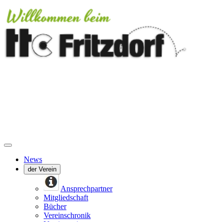
News
der Verein
Ansprechpartner
Mitgliedschaft
Bücher
Vereinschronik