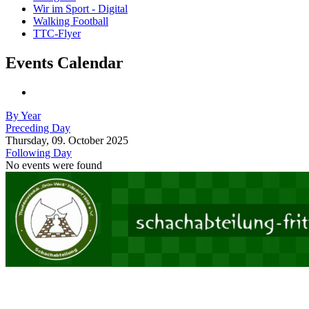
Wir im Sport - Digital
Walking Football
TTC-Flyer
Events Calendar
By Year
Preceding Day
Thursday, 09. October 2025
Following Day
No events were found