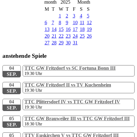
2025
M
T
W
T
F
S
S
1
2
3
4
5
6
7
8
9
10
11
12
13
14
15
16
17
18
19
20
21
22
23
24
25
26
27
28
29
30
31
anstehende Spiele
04
TTC GW Fritzdorf vs SC Fortuna Bonn III
19:30
Uhr
SEP.
04
TTC GW Fritzdorf II vs TV Kuchenheim
19:30
Uhr
SEP.
04
TTC Plittersdorf IV vs TTC GW Fritzdorf IV
19:30
Uhr
SEP.
05
TTC GW Brauweiler III vs TTC GW Fritzdorf III
18:30
Uhr
SEP.
05
TTV Euskirchen V vs TTC GW Fritzdorf III