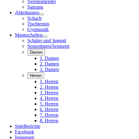
Vereinsmeister
Satzung
Abteilungen
Schach
Tischtennis
Gymnastik
Mannschaften
Schüler und Jugend
Seniorinnen/Senioren
Damen
1. Damen
2. Damen
3. Damen
Herren
1. Herren
2. Herren
3. Herren
4. Herren
5. Herren
6. Herren
7. Herren
8. Herren
Spielberichte
Facebook
Instagram