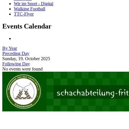
Wir im Sport - Digital
Walking Football
TTC-Flyer
Events Calendar
By Year
Preceding Day
Sunday, 19. October 2025
Following Day
No events were found