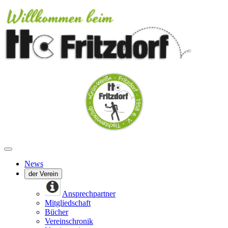
News
der Verein
Ansprechpartner
Mitgliedschaft
Bücher
Vereinschronik