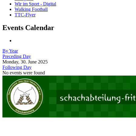
Wir im Sport - Digital
Walking Football
TTC-Flyer
Events Calendar
By Year
Preceding Day
Monday, 30. June 2025
Following Day
No events were found