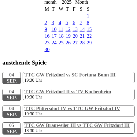
2025
M
T
W
T
F
S
S
1
2
3
4
5
6
7
8
9
10
11
12
13
14
15
16
17
18
19
20
21
22
23
24
25
26
27
28
29
30
anstehende Spiele
04
TTC GW Fritzdorf vs SC Fortuna Bonn III
19:30
Uhr
SEP.
04
TTC GW Fritzdorf II vs TV Kuchenheim
19:30
Uhr
SEP.
04
TTC Plittersdorf IV vs TTC GW Fritzdorf IV
19:30
Uhr
SEP.
05
TTC GW Brauweiler III vs TTC GW Fritzdorf III
18:30
Uhr
SEP.