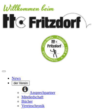
News
der Verein
Ansprechpartner
Mitgliedschaft
Bücher
Vereinschronik