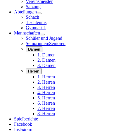
Vereinsmeister
Satzung
Abteilungen
Schach
Tischtennis
Gymnastik
Mannschaften
Schüler und Jugend
Seniorinnen/Senioren
Damen
1. Damen
2. Damen
3. Damen
Herren
1. Herren
2. Herren
3. Herren
4. Herren
5. Herren
6. Herren
7. Herren
8. Herren
Spielberichte
Facebook
Instagram