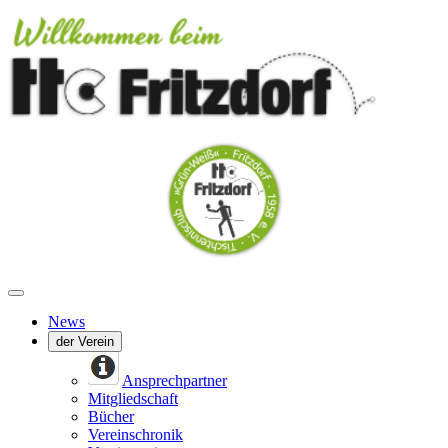
News
der Verein
Ansprechpartner
Mitgliedschaft
Bücher
Vereinschronik