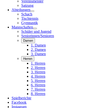
Vereinsmeister
Satzung
Abteilungen
Schach
Tischtennis
Gymnastik
Mannschaften
Schüler und Jugend
Seniorinnen/Senioren
Damen
1. Damen
2. Damen
3. Damen
Herren
1. Herren
2. Herren
3. Herren
4. Herren
5. Herren
6. Herren
7. Herren
8. Herren
Spielberichte
Facebook
Instagram