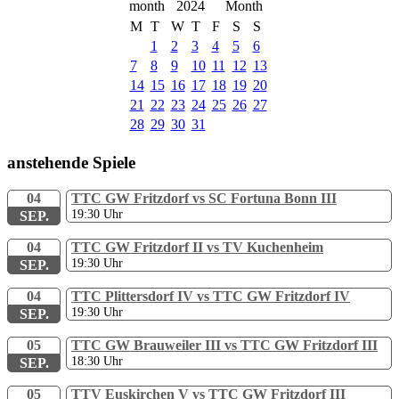
2024
M
T
W
T
F
S
S
1
2
3
4
5
6
7
8
9
10
11
12
13
14
15
16
17
18
19
20
21
22
23
24
25
26
27
28
29
30
31
anstehende Spiele
04
TTC GW Fritzdorf vs SC Fortuna Bonn III
19:30
Uhr
SEP.
04
TTC GW Fritzdorf II vs TV Kuchenheim
19:30
Uhr
SEP.
04
TTC Plittersdorf IV vs TTC GW Fritzdorf IV
19:30
Uhr
SEP.
05
TTC GW Brauweiler III vs TTC GW Fritzdorf III
18:30
Uhr
SEP.
05
TTV Euskirchen V vs TTC GW Fritzdorf III