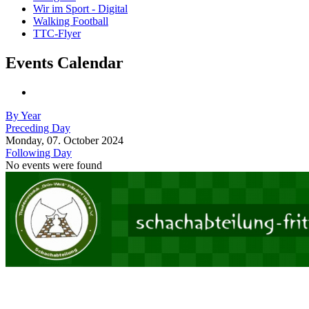
Wir im Sport - Digital
Walking Football
TTC-Flyer
Events Calendar
By Year
Preceding Day
Monday, 07. October 2024
Following Day
No events were found