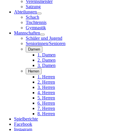
Vereinsmeister
Satzung
Abteilungen
Schach
Tischtennis
Gymnastik
Mannschaften
Schüler und Jugend
Seniorinnen/Senioren
Damen
1. Damen
2. Damen
3. Damen
Herren
1. Herren
2. Herren
3. Herren
4. Herren
5. Herren
6. Herren
7. Herren
8. Herren
Spielberichte
Facebook
Instagram