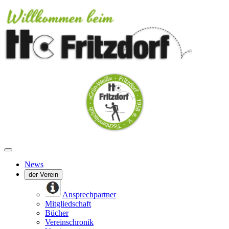
News
der Verein
Ansprechpartner
Mitgliedschaft
Bücher
Vereinschronik