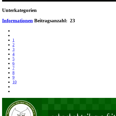
Unterkategorien
Informationen
Beitragsanzahl: 23
1
2
3
4
5
6
7
8
9
10