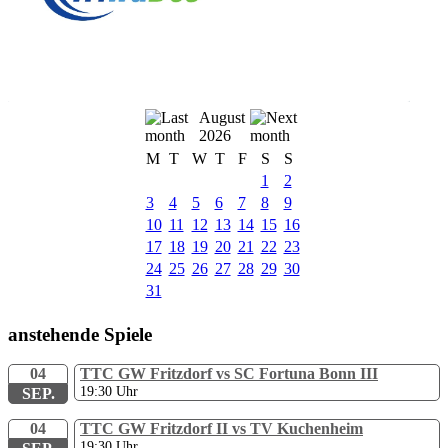
August
2026
M
T
W
T
F
S
S
1
2
3
4
5
6
7
8
9
10
11
12
13
14
15
16
17
18
19
20
21
22
23
24
25
26
27
28
29
30
31
anstehende Spiele
04
TTC GW Fritzdorf vs SC Fortuna Bonn III
19:30
Uhr
SEP.
04
TTC GW Fritzdorf II vs TV Kuchenheim
19:30
Uhr