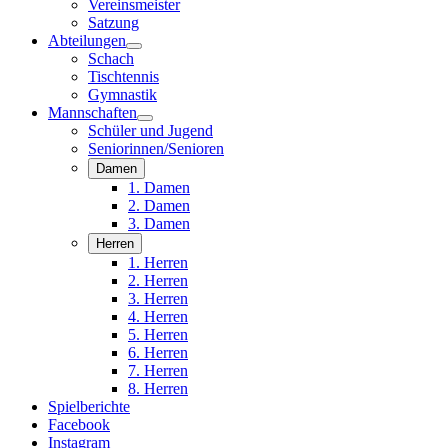
Vereinsmeister
Satzung
Abteilungen
Schach
Tischtennis
Gymnastik
Mannschaften
Schüler und Jugend
Seniorinnen/Senioren
Damen
1. Damen
2. Damen
3. Damen
Herren
1. Herren
2. Herren
3. Herren
4. Herren
5. Herren
6. Herren
7. Herren
8. Herren
Spielberichte
Facebook
Instagram