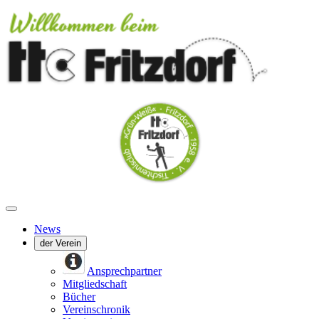
News
der Verein
Ansprechpartner
Mitgliedschaft
Bücher
Vereinschronik