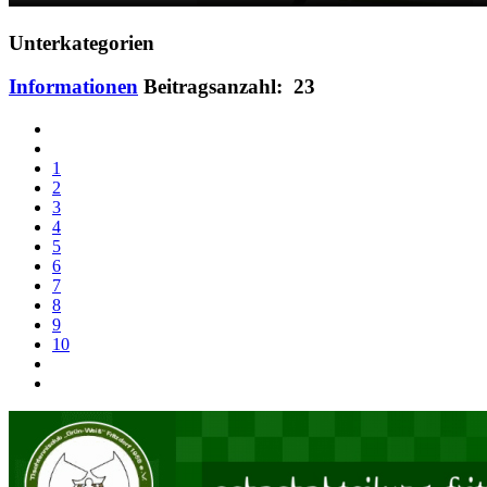
Unterkategorien
Informationen
Beitragsanzahl: 23
1
2
3
4
5
6
7
8
9
10