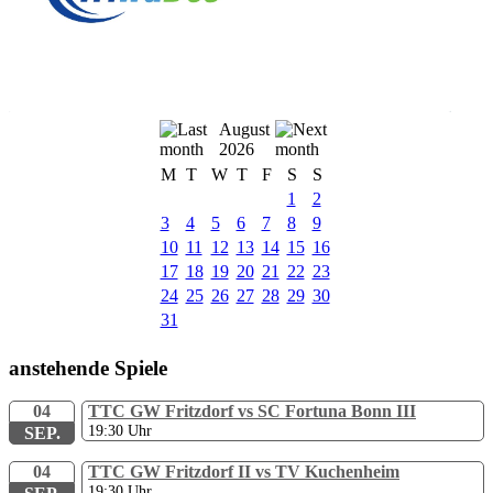
August
2026
M
T
W
T
F
S
S
1
2
3
4
5
6
7
8
9
10
11
12
13
14
15
16
17
18
19
20
21
22
23
24
25
26
27
28
29
30
31
anstehende Spiele
04
TTC GW Fritzdorf vs SC Fortuna Bonn III
19:30
Uhr
SEP.
04
TTC GW Fritzdorf II vs TV Kuchenheim
19:30
Uhr