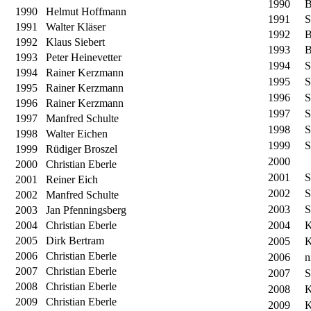
1990
B
1990
Helmut Hoffmann
1991
S
1991
Walter Kläser
1992
B
1992
Klaus Siebert
1993
B
1993
Peter Heinevetter
1994
S
1994
Rainer Kerzmann
1995
S
1995
Rainer Kerzmann
1996
S
1996
Rainer Kerzmann
1997
S
1997
Manfred Schulte
1998
S
1998
Walter Eichen
1999
S
1999
Rüdiger Broszel
2000
2000
Christian Eberle
2001
S
2001
Reiner Eich
2002
S
2002
Manfred Schulte
2003
S
2003
Jan Pfenningsberg
2004
Christian Eberle
2004
K
2005
Dirk Bertram
2005
K
2006
Christian Eberle
2006
n
2007
Christian Eberle
2007
S
2008
Christian Eberle
2008
K
2009
Christian Eberle
2009
K