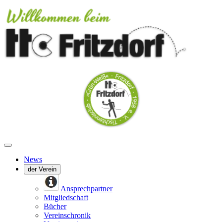
News
der Verein
Ansprechpartner
Mitgliedschaft
Bücher
Vereinschronik