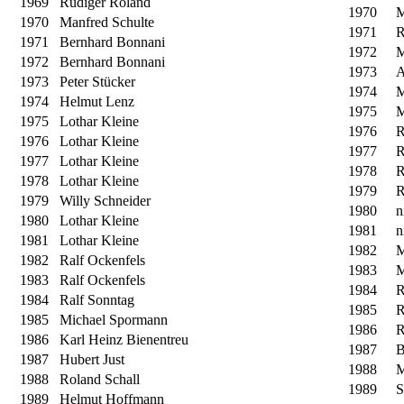
1969
Rüdiger Roland
1970
M
1970
Manfred Schulte
1971
R
1971
Bernhard Bonnani
1972
M
1972
Bernhard Bonnani
1973
A
1973
Peter Stücker
1974
M
1974
Helmut Lenz
1975
M
1975
Lothar Kleine
1976
R
1976
Lothar Kleine
1977
R
1977
Lothar Kleine
1978
R
1978
Lothar Kleine
1979
R
1979
Willy Schneider
1980
n
1980
Lothar Kleine
1981
n
1981
Lothar Kleine
1982
M
1982
Ralf Ockenfels
1983
M
1983
Ralf Ockenfels
1984
R
1984
Ralf Sonntag
1985
R
1985
Michael Spormann
1986
R
1986
Karl Heinz Bienentreu
1987
B
1987
Hubert Just
1988
M
1988
Roland Schall
1989
S
1989
Helmut Hoffmann