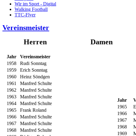
Wir im Sport - Digital
Walking Football
TTC-Flyer
Vereinsmeister
Herren Damen
Jahr
Vereinsmeister
1958
Rudi Sonntag
1959
Erich Sonntag
1960
Heinz Söndgen
1961
Manfred Schulte
1962
Manfred Schulte
1963
Manfred Schulte
Jahr
V
1964
Manfred Schulte
1965
E
1965
Frank Roland
1966
M
1966
Manfred Schulte
1967
M
1967
Manfred Schulte
1968
M
1968
Manfred Schulte
1969
M