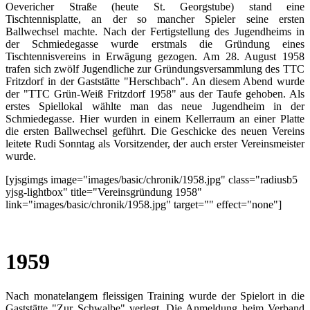
Oevericher Straße (heute St. Georgstube) stand eine
Tischtennisplatte, an der so mancher Spieler seine ersten
Ballwechsel machte. Nach der Fertigstellung des Jugendheims in
der Schmiedegasse wurde erstmals die Gründung eines
Tischtennisvereins in Erwägung gezogen. Am 28. August 1958
trafen sich zwölf Jugendliche zur Gründungsversammlung des TTC
Fritzdorf in der Gaststätte "Herschbach". An diesem Abend wurde
der "TTC Grün-Weiß Fritzdorf 1958" aus der Taufe gehoben. Als
erstes Spiellokal wählte man das neue Jugendheim in der
Schmiedegasse. Hier wurden in einem Kellerraum an einer Platte
die ersten Ballwechsel geführt. Die Geschicke des neuen Vereins
leitete Rudi Sonntag als Vorsitzender, der auch erster Vereinsmeister
wurde.
[yjsgimgs image="images/basic/chronik/1958.jpg" class="radiusb5
yjsg-lightbox" title="Vereinsgründung 1958"
link="images/basic/chronik/1958.jpg" target="" effect="none"]
1959
Nach monatelangem fleissigen Training wurde der Spielort in die
Gaststätte "Zur Schwalbe" verlegt. Die Anmeldung beim Verband