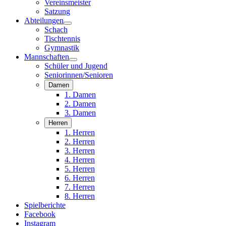
Vereinsmeister
Satzung
Abteilungen
Schach
Tischtennis
Gymnastik
Mannschaften
Schüler und Jugend
Seniorinnen/Senioren
Damen
1. Damen
2. Damen
3. Damen
Herren
1. Herren
2. Herren
3. Herren
4. Herren
5. Herren
6. Herren
7. Herren
8. Herren
Spielberichte
Facebook
Instagram