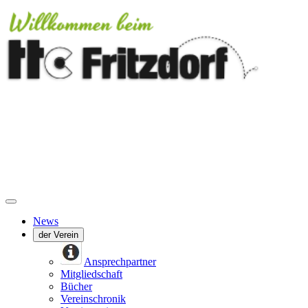
News
der Verein
Ansprechpartner
Mitgliedschaft
Bücher
Vereinschronik