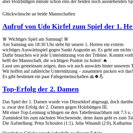
aber Holzbüttgen müsste schon eins der beiden noch ausstehenden Spie
Glückwünsche an beide Mannschaften
Aufruf von Udo Kirfel zum Spiel der 1. H
🚨 Wichtiges Spiel am Samstag! 🚨
Am Samstag um 18:30 Uhr steht für unsere 1. Herren ein extrem
wichtiges Auswärtsspiel gegen Sankt Augustin an. Es geht um nichts 
Dafür brauchen wir jede Unterstützung von der Tribüne. Kommt vorb
helft der Mannschaft, die wichtigen Punkte zu holen! 🔥
Lasst uns gemeinsam zeigen, dass wir auch auswärts hinter unserem 
Wir hoffen auf zahlreiche Unterstützung – zusammen packen wir das!
Es gibt bestimmt ein paar Fahrgemeinschaften 🙏🍀💪
Top-Erfolg der 2. Damen
Das Spiel der 1. Damen wurde von Düsseldorf abgesagt, doch darüber 
u. zwar den Erfolg der 2. Damen gegen Holzbüttgen III.
Mit einer Top-Leistung schlugen sie den Tabellennachbarn mit 7:3 u. 
Zumindest bis zum nächsten Wochenende, denn dann geht es zum Tab
Die Aufstellung: Petra Schoulen (1:1), Julia Winandi (2:0), Katharina 