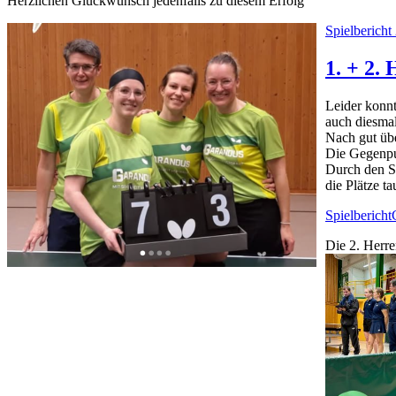
Herzlichen Glückwunsch jedenfalls zu diesem Erfolg
Spielberich
1. + 2.
Leider konnt
auch diesmal
Nach gut üb
Die Gegenpu
Durch den S
die Plätze t
Spielbericht
Die 2. Herre