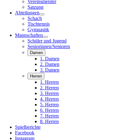
Vereinsmeister
Satzung
Abteilungen
Schach
Tischtennis
Gymnastik
Mannschaften
Schüler und Jugend
Seniorinnen/Senioren
Damen
1. Damen
2. Damen
3. Damen
Herren
1. Herren
2. Herren
3. Herren
4. Herren
5. Herren
6. Herren
7. Herren
8. Herren
Spielberichte
Facebook
Instagram