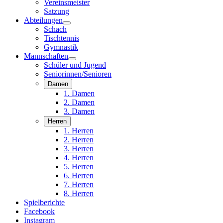
Vereinsmeister
Satzung
Abteilungen
Schach
Tischtennis
Gymnastik
Mannschaften
Schüler und Jugend
Seniorinnen/Senioren
Damen
1. Damen
2. Damen
3. Damen
Herren
1. Herren
2. Herren
3. Herren
4. Herren
5. Herren
6. Herren
7. Herren
8. Herren
Spielberichte
Facebook
Instagram