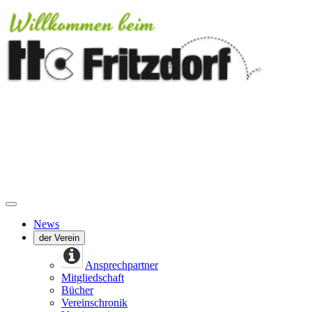
News
der Verein
Ansprechpartner
Mitgliedschaft
Bücher
Vereinschronik