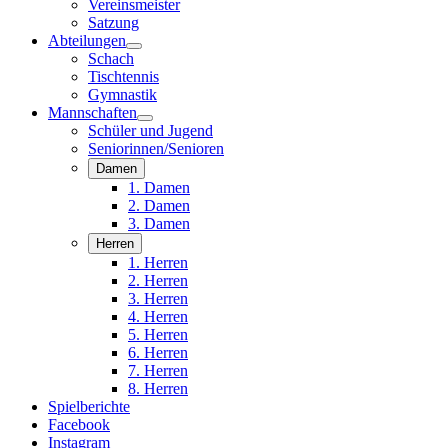
Vereinsmeister
Satzung
Abteilungen
Schach
Tischtennis
Gymnastik
Mannschaften
Schüler und Jugend
Seniorinnen/Senioren
Damen
1. Damen
2. Damen
3. Damen
Herren
1. Herren
2. Herren
3. Herren
4. Herren
5. Herren
6. Herren
7. Herren
8. Herren
Spielberichte
Facebook
Instagram