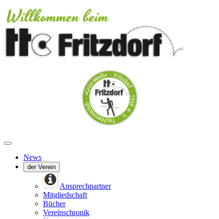
News
der Verein
Ansprechpartner
Mitgliedschaft
Bücher
Vereinschronik