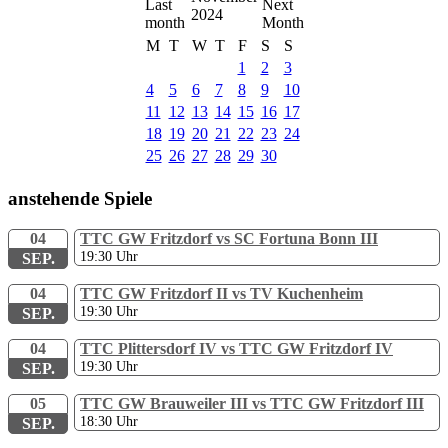
2024
M
T
W
T
F
S
S
1
2
3
4
5
6
7
8
9
10
11
12
13
14
15
16
17
18
19
20
21
22
23
24
25
26
27
28
29
30
anstehende Spiele
04
TTC GW Fritzdorf vs SC Fortuna Bonn III
19:30
Uhr
SEP.
04
TTC GW Fritzdorf II vs TV Kuchenheim
19:30
Uhr
SEP.
04
TTC Plittersdorf IV vs TTC GW Fritzdorf IV
19:30
Uhr
SEP.
05
TTC GW Brauweiler III vs TTC GW Fritzdorf III
18:30
Uhr
SEP.