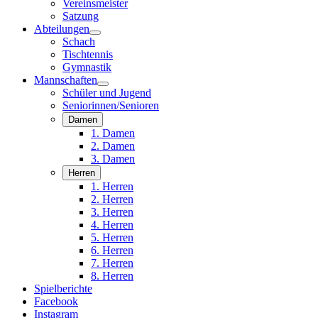
Vereinsmeister
Satzung
Abteilungen
Schach
Tischtennis
Gymnastik
Mannschaften
Schüler und Jugend
Seniorinnen/Senioren
Damen
1. Damen
2. Damen
3. Damen
Herren
1. Herren
2. Herren
3. Herren
4. Herren
5. Herren
6. Herren
7. Herren
8. Herren
Spielberichte
Facebook
Instagram