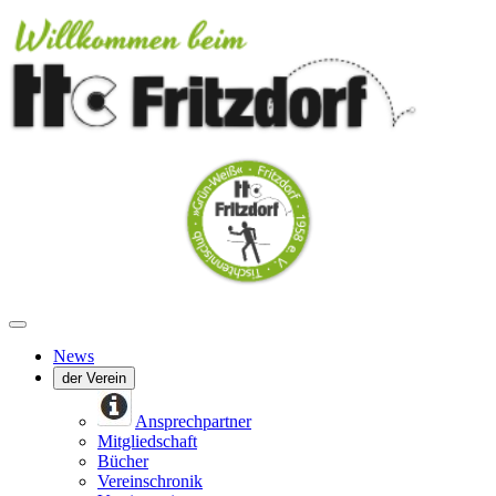
News
der Verein
Ansprechpartner
Mitgliedschaft
Bücher
Vereinschronik