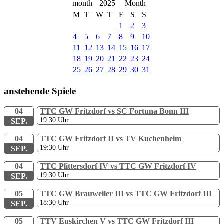
2025
M
T
W
T
F
S
S
1
2
3
4
5
6
7
8
9
10
11
12
13
14
15
16
17
18
19
20
21
22
23
24
25
26
27
28
29
30
31
anstehende Spiele
04
TTC GW Fritzdorf vs SC Fortuna Bonn III
19:30
Uhr
SEP.
04
TTC GW Fritzdorf II vs TV Kuchenheim
19:30
Uhr
SEP.
04
TTC Plittersdorf IV vs TTC GW Fritzdorf IV
19:30
Uhr
SEP.
05
TTC GW Brauweiler III vs TTC GW Fritzdorf III
18:30
Uhr
SEP.
05
TTV Euskirchen V vs TTC GW Fritzdorf III