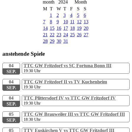
2024
M
T
W
T
F
S
S
1
2
3
4
5
6
7
8
9
10
11
12
13
14
15
16
17
18
19
20
21
22
23
24
25
26
27
28
29
30
31
anstehende Spiele
04
TTC GW Fritzdorf vs SC Fortuna Bonn III
19:30
Uhr
SEP.
04
TTC GW Fritzdorf II vs TV Kuchenheim
19:30
Uhr
SEP.
04
TTC Plittersdorf IV vs TTC GW Fritzdorf IV
19:30
Uhr
SEP.
05
TTC GW Brauweiler III vs TTC GW Fritzdorf III
18:30
Uhr
SEP.
05
TTV Euskirchen V vs TTC GW Fritzdorf III