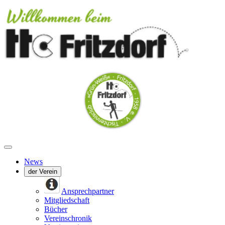
News
der Verein
Ansprechpartner
Mitgliedschaft
Bücher
Vereinschronik