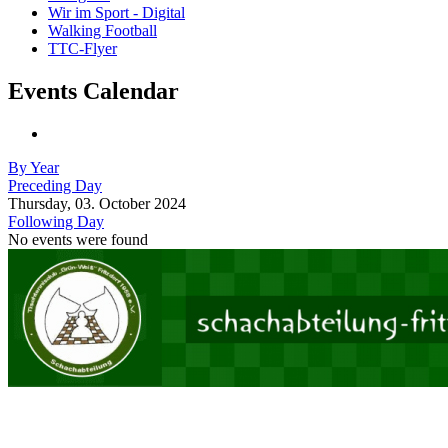
Wir im Sport - Digital
Walking Football
TTC-Flyer
Events Calendar
By Year
Preceding Day
Thursday, 03. October 2024
Following Day
No events were found