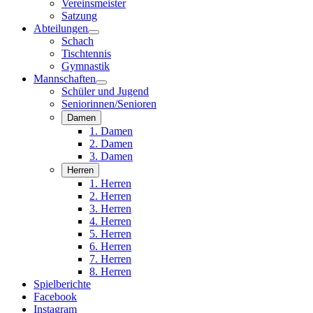
Vereinsmeister
Satzung
Abteilungen
Schach
Tischtennis
Gymnastik
Mannschaften
Schüler und Jugend
Seniorinnen/Senioren
Damen
1. Damen
2. Damen
3. Damen
Herren
1. Herren
2. Herren
3. Herren
4. Herren
5. Herren
6. Herren
7. Herren
8. Herren
Spielberichte
Facebook
Instagram