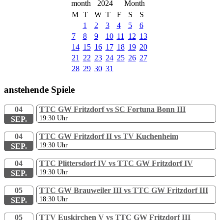
2024
M
T
W
T
F
S
S
1
2
3
4
5
6
7
8
9
10
11
12
13
14
15
16
17
18
19
20
21
22
23
24
25
26
27
28
29
30
31
anstehende Spiele
04
TTC GW Fritzdorf vs SC Fortuna Bonn III
19:30
Uhr
SEP.
04
TTC GW Fritzdorf II vs TV Kuchenheim
19:30
Uhr
SEP.
04
TTC Plittersdorf IV vs TTC GW Fritzdorf IV
19:30
Uhr
SEP.
05
TTC GW Brauweiler III vs TTC GW Fritzdorf III
18:30
Uhr
SEP.
05
TTV Euskirchen V vs TTC GW Fritzdorf III