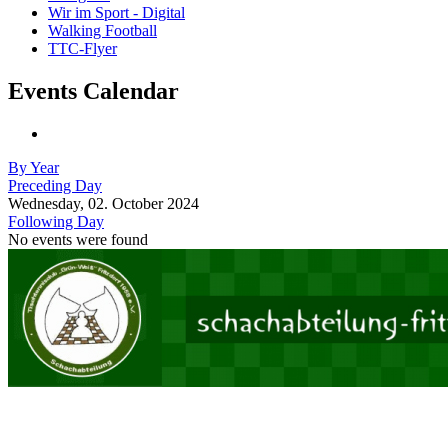
Wir im Sport - Digital
Walking Football
TTC-Flyer
Events Calendar
By Year
Preceding Day
Wednesday, 02. October 2024
Following Day
No events were found