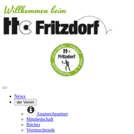
News
der Verein
Ansprechpartner
Mitgliedschaft
Bücher
Vereinschronik