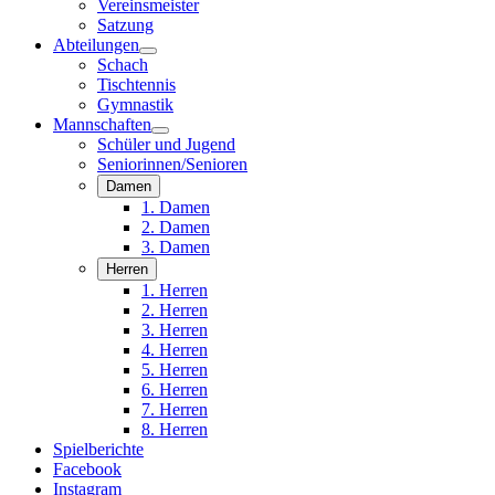
Vereinsmeister
Satzung
Abteilungen
Schach
Tischtennis
Gymnastik
Mannschaften
Schüler und Jugend
Seniorinnen/Senioren
Damen
1. Damen
2. Damen
3. Damen
Herren
1. Herren
2. Herren
3. Herren
4. Herren
5. Herren
6. Herren
7. Herren
8. Herren
Spielberichte
Facebook
Instagram