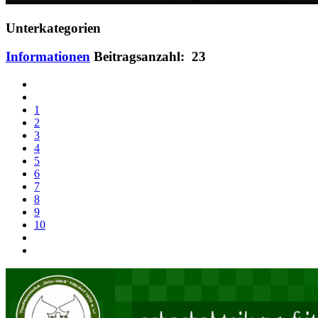
Unterkategorien
Informationen
Beitragsanzahl: 23
1
2
3
4
5
6
7
8
9
10