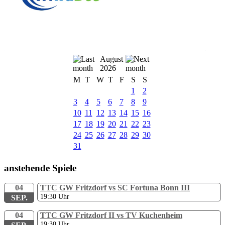
August
2026
M
T
W
T
F
S
S
1
2
3
4
5
6
7
8
9
10
11
12
13
14
15
16
17
18
19
20
21
22
23
24
25
26
27
28
29
30
31
anstehende Spiele
04
TTC GW Fritzdorf vs SC Fortuna Bonn III
19:30
Uhr
SEP.
04
TTC GW Fritzdorf II vs TV Kuchenheim
19:30
Uhr