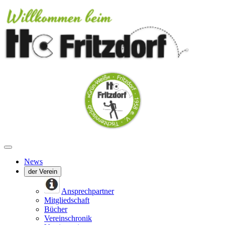
News
der Verein
Ansprechpartner
Mitgliedschaft
Bücher
Vereinschronik