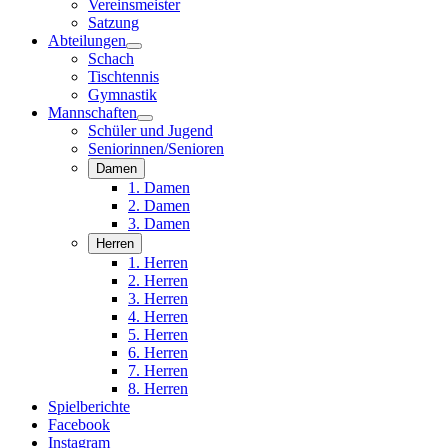
Vereinsmeister
Satzung
Abteilungen
Schach
Tischtennis
Gymnastik
Mannschaften
Schüler und Jugend
Seniorinnen/Senioren
Damen
1. Damen
2. Damen
3. Damen
Herren
1. Herren
2. Herren
3. Herren
4. Herren
5. Herren
6. Herren
7. Herren
8. Herren
Spielberichte
Facebook
Instagram