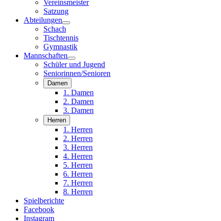
Vereinsmeister
Satzung
Abteilungen
Schach
Tischtennis
Gymnastik
Mannschaften
Schüler und Jugend
Seniorinnen/Senioren
Damen
1. Damen
2. Damen
3. Damen
Herren
1. Herren
2. Herren
3. Herren
4. Herren
5. Herren
6. Herren
7. Herren
8. Herren
Spielberichte
Facebook
Instagram