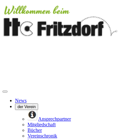
News
der Verein
Ansprechpartner
Mitgliedschaft
Bücher
Vereinschronik