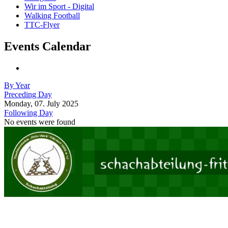
Wir im Sport - Digital
Walking Football
TTC-Flyer
Events Calendar
By Year
Preceding Day
Monday, 07. July 2025
Following Day
No events were found